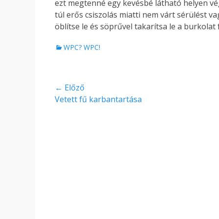
ezt megtenné egy kevésbé látható helyen vé
túl erős csiszolás miatti nem várt sérülést 
öblítse le és söprűvel takarítsa le a burkolat 
Kategóriák
WPC? WPC!
Bejegyzés
← Előző
Előző
Vetett fű karbantartása
navigáció
bejegyzés