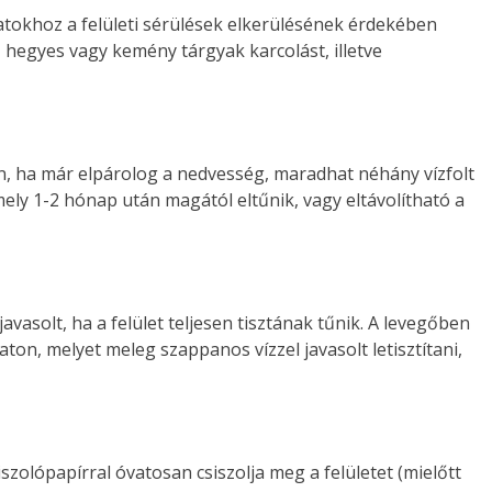
latokhoz a felületi sérülések elkerülésének érdekében
, hegyes vagy kemény tárgyak karcolást, illetve
án, ha már elpárolog a nedvesség, maradhat néhány vízfolt
 mely 1-2 hónap után magától eltűnik, vagy eltávolítható a
avasolt, ha a felület teljesen tisztának tűnik. A levegőben
ton, melyet meleg szappanos vízzel javasolt letisztítani,
szolópapírral óvatosan csiszolja meg a felületet (mielőtt