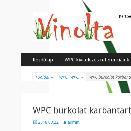
Kertbe
Elsődleges
Tovább
Kezdőlap
WPC kivitelezés referenciáink
a
menü
tartalomhoz
Főoldal
»
WPC? WPC!
»
WPC burkolat karbant
WPC burkolat karbantart
Közzétéve
Szerző
2018.03.22.
admin