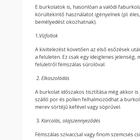
E burkolatok is, hasonlóan a valódi faburko
körültekintő használatot igényelnek (pl. éles
bemélyedést okozhatnak).
1
.Vízfoltok
A kivitelezést követően az első esőzések ut
a felületen. Ez csak egy ideiglenes jelenség,
felületről fémszálas súrolóval.
Elkoszolódás
A burkolat időszakos tisztítása még akkor is j
szálló por és pollen felhalmozódhat a burkola
merev sörtéjű kefével vagy söprűvel.
Karcolás, olajszennyeződés
Fémszálas szivaccsal vagy finom szemcsés csi