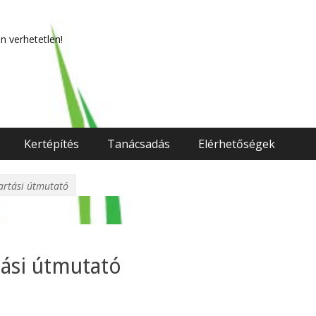
n verhetetlen!
Kertépítés
Tanácsadás
Elérhetőségek
artási útmutató
ási útmutató