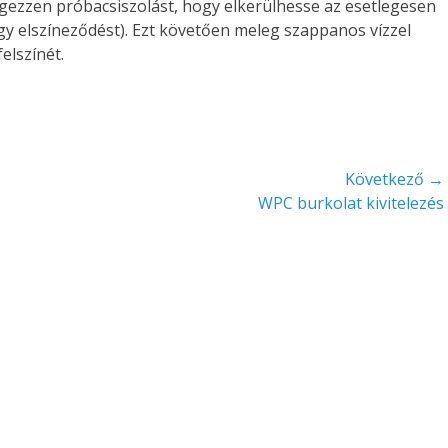
gezzen próbacsiszolást, hogy elkerülhesse az esetlegesen
vagy elszíneződést). Ezt követően meleg szappanos vízzel
felszínét.
Következő →
Következő
WPC burkolat kivitelezés
bejegyzés