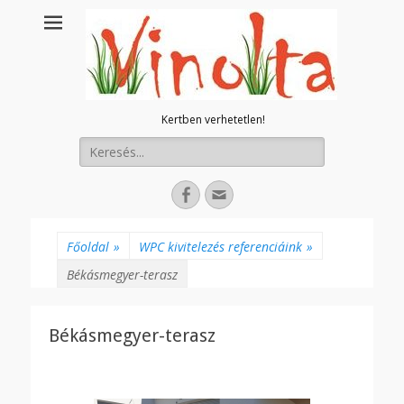
Kertben verhetetlen!
Keresés:
Facebook
E-
mail
cím
Főoldal
»
WPC kivitelezés referenciáink
»
Békásmegyer-terasz
Békásmegyer-terasz