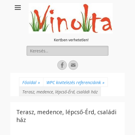
Kertben verhetetlen!
Keresés:
Facebook
E-
mail
cím
Főoldal
»
WPC kivitelezés referenciáink
»
Terasz, medence, lépcső-Érd, családi ház
Terasz, medence, lépcső-Érd, családi
ház