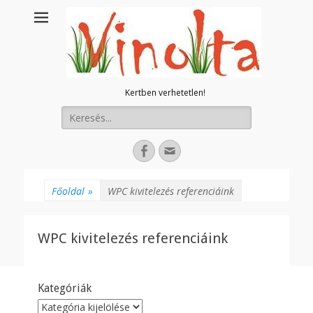
Kertben verhetetlen!
Keresés:
Facebook
E-
mail
cím
Főoldal
»
WPC kivitelezés referenciáink
WPC kivitelezés referenciáink
Kategóriák
Kategóriák